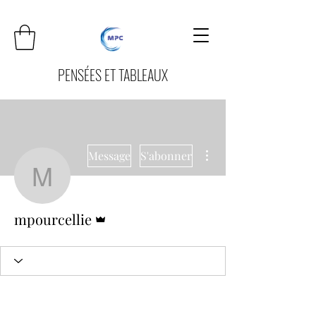
PENSÉES ET TABLEAUX
Plus d'actions
Message
S'abonner
mpourcellie
Administrateur
mpourcellie