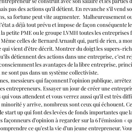
ntrepreneur se construit avec son salaire et les parties de
is pas des actions qu’il détient. En revanche s’il vend s
ons, sa fortune peut vite augmenter.  Malheureusement 
 l’état a déjà tout prévu et impose de façon conséquente l
t la petite PME ou le groupe LVMH toutes les entreprises
Même celles de Bernard Arnault qui, parti de rien, a mo
e qui vient d’être décrit. Montrer du doigt les supers-ric
u’ils détiennent des actions dans une entreprise, c’est re
nsciemment les avantages de la libre entreprise, princi
 ne sont pas dans un système collectiviste. 
mes, messieurs qui façonnent l’opinion publique, arrêtez
ches entrepreneurs. Essayer un jour de créer une entrepri
s qui vous attendent et vous verrez aussi qu’il est très dif
 minorité y arrive, nombreux sont ceux qui échouent. Ce 
de start up qui font des levées de fonds importantes que la
les façonneurs d’opinion à regarder sur la 6 l’émission « qu
omprendre ce qu’est la vie d’un jeune entrepreneur. Vou