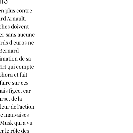
en plus contre 
rd Arnault. 
ches doivent 
er sans aucune 
rds d’euros ne 
e Bernard 
imation de sa 
VMH qui compte 
hora et fait 
aire sur ces 
ais figée, car 
rse, de la 
eur de l’action 
de mauvaises 
 Musk qui a vu 
 le rôle des 