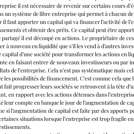
reprise il est nécessaire de revenir sur certains cours d
s un système de libre entreprise qui permet à chacun de 
r il faut apporter un capital qui va financer l’activité de l’
ssements et obtenir des prêts. Ce capital peut être apport
partagé il est découpé en actions. Le propriétaire de ces
r à nouveau en liquidité que s’il les vend à d’autres inve
e capital d’une société pour transformer les actions en liq
te en faisant entrer de nouveaux investisseurs ou par i
tats de l’entreprise. Cela n’est pas systématique mais cela
tre les possibilités de financement. C’est comme cela que l
 fait progresser leurs sociétés se retrouvent à la tête d’u
nt, en rapport avec les actions détenues dans l’entreprise.
 leur compte en banque le jour de l’augmentation de capi
e si l’augmentation de capital est faite par des apports p
ertaines situations lorsque l’entreprise est trop fragile e
stissements.   