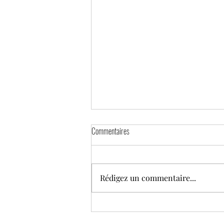
Commentaires
Rédigez un commentaire...
La lignée humaine face à ses mutations :
entre évolutions biologiques et