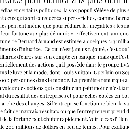
édias et certains politiques, la vox populi s’élève de plus 
nt ceux qui sont considérés supers-riches, comme Berna
s pensent même que pour réduire les inégalités « les ri
 leur fortune aux plus démunis ». Effectivement, annonc
rtune de Bernard Arnaud est estimée à quelques 213 millia
ntiments d’injustice.  Ce qui n’est jamais rajouté, c’est qu
illiards d'euros sur son compte en banque, mais que l’est
entiellement des actions qu'il possède dans le groupe L
ns le luxe et la mode, dont Louis Vuitton, Guerlain ou Sep
70 000 personnes dans le monde. La première remarque à f
a valeur des actions qui constitue un patrimoine n’est jam
l du résultat des entreprises et pour celles cotées en bou
 marché des changes. Si l’entreprise fonctionne bien, la val
le fait de mauvais résultats ou que l’entrepreneur prend 
 de la fortune peut chuter rapidement. Voir le cas d’Elon
e 200 millions de dollars en peu de temps. Pour expliquer