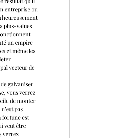
 résultat qu’il 
on entreprise ou 
ou heureusement 
es plus-values 
 fonctionnent 
nté un empire 
hes et même les 
jeter 
pal vecteur de 
 de galvaniser 
se, vous verrez 
ficile de monter 
n’est pas 
 fortune est 
i veut être 
s verrez 