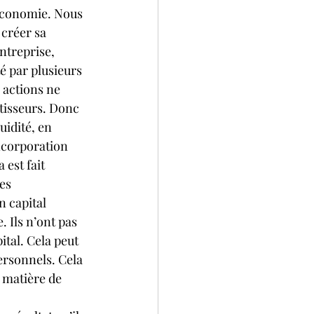
’économie. Nous 
créer sa 
entreprise, 
é par plusieurs 
 actions ne 
stisseurs. Donc 
uidité, en 
ncorporation 
 est fait 
es 
n capital 
 Ils n’ont pas 
tal. Cela peut 
ersonnels. Cela 
n matière de 