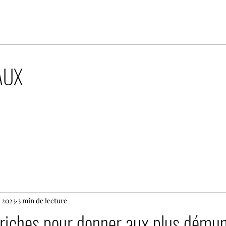
AUX
. 2023
3 min de lecture
riches pour donner aux plus démun