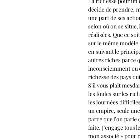
La richesse pour un e
décide de prendre, ma
une part de ses acti
selon où on se situe,
réalisées. Que ce soi
sur le même modèle. 
en suivant le princip
autres riches parce q
inconsciemment ou co
richesse des pays qui
S’il vous plait mesda
les foules sur les ri
les journées difficile
un empire, seule une
parce que l’on parle 
faite. J’engage tous 
mon associé » pour c